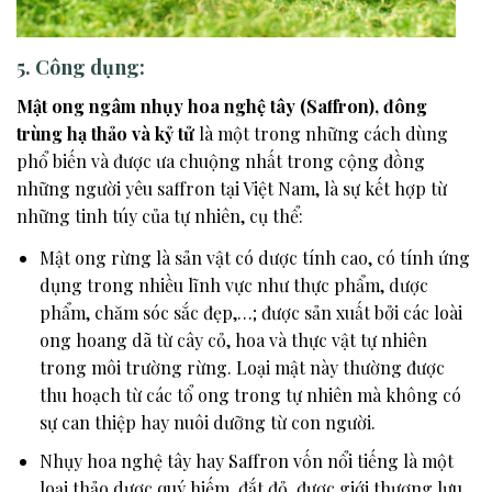
5. Công dụng:
Mật ong ngâm nhụy hoa nghệ tây (Saffron), đông
trùng hạ thảo và kỷ tử
là một trong những cách dùng
phổ biến và được ưa chuộng nhất trong cộng đồng
những người yêu saffron tại Việt Nam, là sự kết hợp từ
những tinh túy của tự nhiên, cụ thể:
Mật ong rừng là sản vật có dược tính cao, có tính ứng
dụng trong nhiều lĩnh vực như thực phẩm, dược
phẩm, chăm sóc sắc đẹp,…; được sản xuất bởi các loài
ong hoang dã từ cây cỏ, hoa và thực vật tự nhiên
trong môi trường rừng. Loại mật này thường được
thu hoạch từ các tổ ong trong tự nhiên mà không có
sự can thiệp hay nuôi dưỡng từ con người.
Nhụy hoa nghệ tây hay Saffron vốn nổi tiếng là một
loại thảo dược quý hiếm, đắt đỏ, được giới thượng lưu