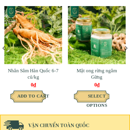
Nhân Sâm Hàn Quốc 6-7
Mật ong rừng ngâm
củ/kg
Gừng
0
₫
0
₫
ADD TO CART
SELECT
OPTIONS
VẬN CHUYỂN TOÀN QUỐC