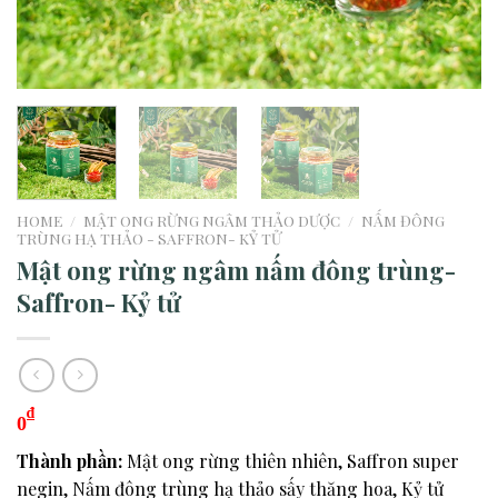
HOME
/
MẬT ONG RỪNG NGÂM THẢO DƯỢC
/
NẤM ĐÔNG
TRÙNG HẠ THẢO - SAFFRON- KỶ TỬ
Mật ong rừng ngâm nấm đông trùng-
Saffron- Kỷ tử
₫
0
Thành phần:
Mật ong rừng thiên nhiên, Saffron super
negin, Nấm đông trùng hạ thảo sấy thăng hoa, Kỷ tử