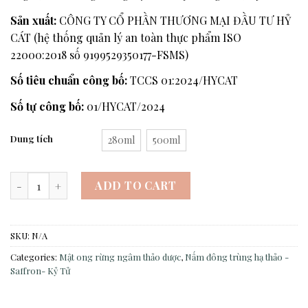
Sản xuất:
CÔNG TY CỔ PHẦN THƯƠNG MẠI ĐẦU TƯ HỶ
CÁT (hệ thống quản lý an toàn thực phẩm ISO
22000:2018 số 9199529350177-FSMS)
Số tiêu chuẩn công bố:
TCCS 01:2024/HYCAT
Số tự công bố:
01/HYCAT/2024
Dung tích
280ml
500ml
Mật ong rừng ngâm nấm đông trùng- Saffron- Kỷ tử quantity
ADD TO CART
SKU:
N/A
Categories:
Mật ong rừng ngâm thảo dược
,
Nấm đông trùng hạ thảo -
Saffron- Kỷ Tử