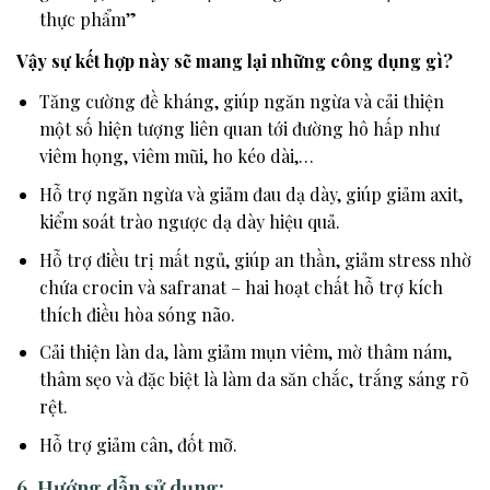
thực phẩm”
Vậy sự kết hợp này sẽ mang lại những công dụng gì?
Tăng cường đề kháng, giúp ngăn ngừa và cải thiện
một số hiện tượng liên quan tới đường hô hấp như
viêm họng, viêm mũi, ho kéo dài,…
Hỗ trợ ngăn ngừa và giảm đau dạ dày, giúp giảm axit,
kiểm soát trào ngược dạ dày hiệu quả.
Hỗ trợ điều trị mất ngủ, giúp an thần, giảm stress nhờ
chứa crocin và safranat – hai hoạt chất hỗ trợ kích
thích điều hòa sóng não.
Cải thiện làn da, làm giảm mụn viêm, mờ thâm nám,
thâm sẹo và đặc biệt là làm da săn chắc, trắng sáng rõ
rệt.
Hỗ trợ giảm cân, đốt mỡ.
6. Hướng dẫn sử dụng: