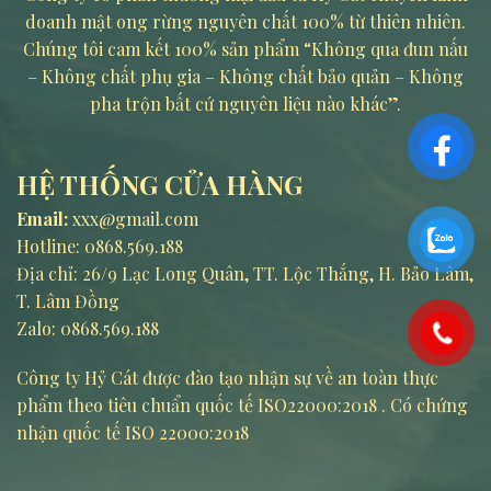
doanh mật ong rừng nguyên chất 100% từ thiên nhiên.
Chúng tôi cam kết 100% sản phẩm “Không qua đun nấu
– Không chất phụ gia – Không chất bảo quản – Không
pha trộn bất cứ nguyên liệu nào khác”.
HỆ THỐNG CỬA HÀNG
Email:
xxx@gmail.com
Hotline:
0868.569.188
Địa chỉ: 26/9 Lạc Long Quân, TT. Lộc Thắng, H. Bảo Lâm,
T. Lâm Đồng
Zalo: 0868.569.188
Công ty Hỷ Cát được đào tạo nhận sự về an toàn thực
phẩm theo tiêu chuẩn quốc tế ISO22000:2018 . Có chứng
nhận quốc tế ISO 22000:2018