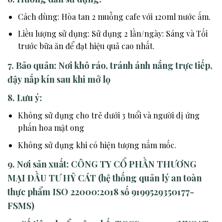
Cách dùng: Hòa tan 2 muỗng cafe với 120ml nước ấm.
Liều lượng sử dụng: Sử dụng 2 lần/ngày: Sáng và Tối
trước bữa ăn để đạt hiệu quả cao nhất.
7. Bảo quản:
Nơi khô ráo, tránh ánh nắng trực tiếp,
đậy nắp kín sau khi mở lọ
8. Lưu ý:
Không sử dụng cho trẻ dưới 3 tuổi và người dị ứng
phấn hoa mật ong
Không sử dụng khi có hiện tượng nấm mốc.
9. Nơi sản xuất:
CÔNG TY CỔ PHẦN THƯƠNG
MẠI ĐẦU TƯ HỶ CÁT (hệ thống quản lý an toàn
thực phẩm ISO 22000:2018 số 9199529350177-
FSMS)