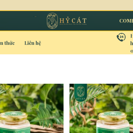
COMB
H
ến thức
Liên hệ
0