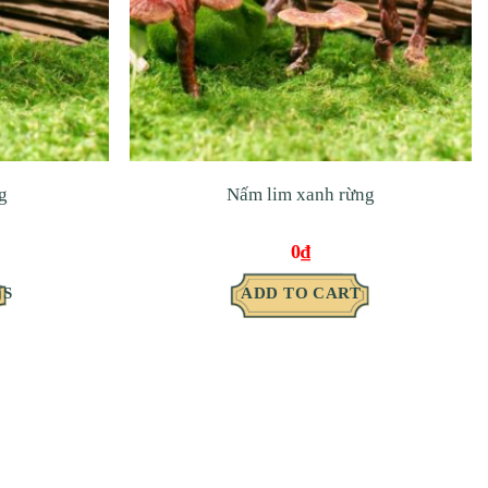
g
Nấm lim xanh rừng
0
₫
NS
ADD TO CART