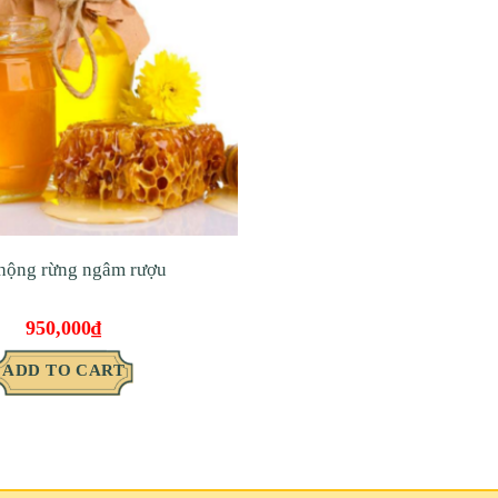
hộng rừng ngâm rượu
950,000
₫
ADD TO CART