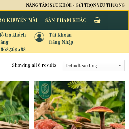
NÂNG TẦM SỨC KHỎE - GỬI TRỌN YÊU THƯƠNG
O KHUYẾN MÃI
SẢN PHẨM KHÁC
ỗ trợ khách
Tài Khoản
hàng
Đăng Nhập
868.569.188
Showing all 6 results