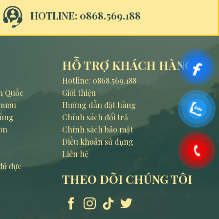
HOTLINE: 0868.569.188
HỖ TRỢ KHÁCH HÀNG
Hotline:
0868.569.188
n Quốc
Giới thiệu
hươu
Hướng dẫn đặt hàng
rùng
Chính sách đổi trả
ơn
Chính sách bảo mật
Điều khoản sử dụng
Liên hệ
đủ đực
THEO DÕI CHÚNG TÔI