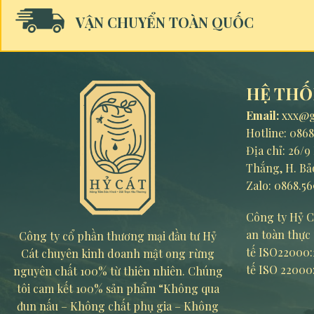
VẬN CHUYỂN TOÀN QUỐC
HỆ THỐ
Email:
xxx@g
Hotline:
0868
Địa chỉ: 26/
Thắng, H. Bả
Zalo: 0868.56
Công ty Hỷ C
an toàn thực
Công ty cổ phần thương mại đầu tư Hỷ
tế ISO22000:
Cát chuyên kinh doanh mật ong rừng
tế ISO 22000
nguyên chất 100% từ thiên nhiên. Chúng
tôi cam kết 100% sản phẩm “Không qua
đun nấu – Không chất phụ gia – Không