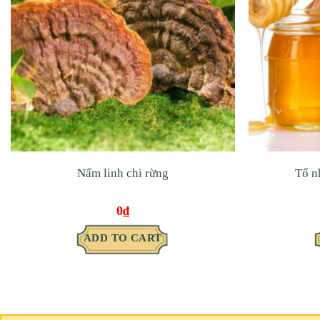
Nấm linh chi rừng
Tổ n
0
₫
ADD TO CART