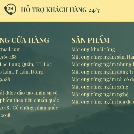
HỖ TRỢ KHÁCH HÀNG 24/7
NG CỬA HÀNG
SẢN PHẨM
mail.com
Mật ong khoái rừng
.569.188
Mật ong rừng ngâm sâm Hà
9 Lạc Long Quân, TT. Lộc
Mật ong rừng ngâm nhung 
o Lâm, T. Lâm Đồng
Mật ong rừng ngâm đông t
9.188
Mật ong rừng ngâm tỏi cô đ
Mật ong rừng ngâm gừng
át được đào tạo nhận sự về
Mật ong rừng ngâm nghệ
 phẩm theo tiêu chuẩn quốc
Mật ong rừng ngâm hoa đu 
2018 . Có chứng nhận quốc
:2018