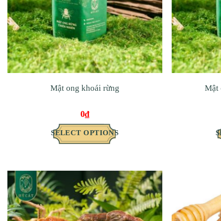
Mật ong khoái rừng
Mật 
0
₫
SELECT OPTIONS
S