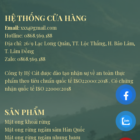
HỆ THỐNG CỬA HÀNG
Email:
xxx@gmail.com
Hotline:
0868.569.188
Địa chỉ: 26/9 Lạc Long Quân, TT. Lộc Thắng, H. Bảo Lâm,
T. Lâm Đồng
Zalo: 0868.569.188
Công ty Hỷ Cát được đào tạo nhận sự về an toàn thực
phẩm theo tiêu chuẩn quốc tế ISO22000:2018 . Có chứng
nhận quốc tế ISO 22000:2018
SẢN PHẨM
Mật ong khoái rừng
Mật ong rừng ngâm sâm Hàn Quốc
Mật ong rừng ngâm nhung hươu