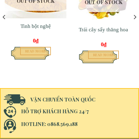
OUT OF STOCK
OUT OF STOCK
Tinh bột nghệ
Trái cây sấy thăng hoa
0
₫
0
₫
READ MORE
READ MORE
VẬN CHUYỂN TOÀN QUỐC
HỖ TRỢ KHÁCH HÀNG 24/7
HOTLINE: 0868.569.188