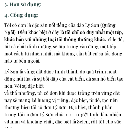
3. Hạn sử dụng:
4. Công dụng:
Tỏi cô đơn là đặc sản nổi tiếng của đảo Lý Sơn (Quảng
Ngãi). Điều khác biệt ở đây là
tỏi chỉ có duy nhất một tép,
khác hẳn với những loại tỏi thông thường khác.
Vì lẽ đó,
tất cả chất dinh dưỡng sẽ tập trung vào đúng một tép
một cách tự nhiên nhất mà không cần bất cứ sự tác động
nào từ bên ngoài.
Lý Sơn là vùng đất được hình thành do quá trình hoạt
động núi lửa và sự bồi đắp của cát biển, đá san hô biển tạo
nên. Với sự đặc biệt
về thổ nhưỡng, tỏi cô đơn khi được trồng trên vùng đất
này sẽ mang lại hương vị riêng, đặc biệt, từ đó, tạo nên
thương hiệu tỏi cô đơn Lý Sơn. Đặc biệt, thành phần
trong tỏi cô đơn Lý Sơn chứa 0.1 – 0.36% tinh dầu
,
nhiều
vitamin và khoáng chất, đặc biệt là Selen, rất tốt cho sức