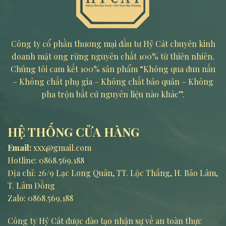
Công ty cổ phần thương mại đầu tư Hỷ Cát chuyên kinh
doanh mật ong rừng nguyên chất 100% từ thiên nhiên.
Chúng tôi cam kết 100% sản phẩm “Không qua đun nấu
– Không chất phụ gia – Không chất bảo quản – Không
pha trộn bất cứ nguyên liệu nào khác”.
HỆ THỐNG CỬA HÀNG
Email:
xxx@gmail.com
Hotline:
0868.569.188
Địa chỉ: 26/9 Lạc Long Quân, TT. Lộc Thắng, H. Bảo Lâm,
T. Lâm Đồng
Zalo: 0868.569.188
Công ty Hỷ Cát được đào tạo nhận sự về an toàn thực