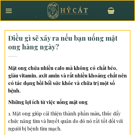
Skip
to
content
Điều gì sẽ xảy ra nếu bạn uống mật
ong hàng ngày?
Mật ong chứa nhiều calo mà không có chất béo,
giàu vitamin, axit amin và rất nhiều khoáng chất nên
có tác dụng bồi bổi sức khỏe và chữa trị một số
bệnh.
Những lợi ích từ việc uống mật ong
1. Mật ong giúp cải thiện thành phần máu, thúc đẩy
chức năng tim và huyết quản do đó nó rất tốt đối với
người bị bệnh tim mạch.