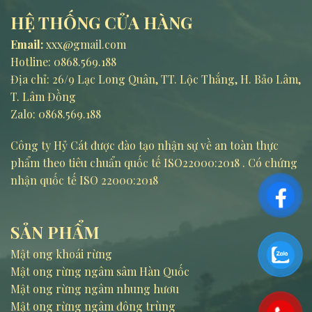
HỆ THỐNG CỬA HÀNG
Email:
xxx@gmail.com
Hotline:
0868.569.188
Địa chỉ: 26/9 Lạc Long Quân, TT. Lộc Thắng, H. Bảo Lâm,
T. Lâm Đồng
Zalo: 0868.569.188
Công ty Hỷ Cát được đào tạo nhận sự về an toàn thực
phẩm theo tiêu chuẩn quốc tế ISO22000:2018 . Có chứng
nhận quốc tế ISO 22000:2018
SẢN PHẨM
Mật ong khoái rừng
Mật ong rừng ngâm sâm Hàn Quốc
Mật ong rừng ngâm nhung hươu
Mật ong rừng ngâm đông trùng