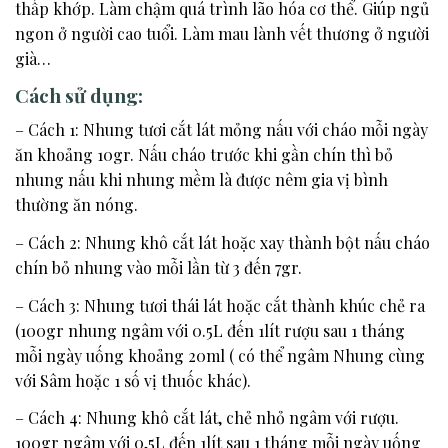
thấp khớp. Làm chậm quá trình lão hóa cơ thể. Giúp ngủ
ngon ở người cao tuổi. Làm mau lành vết thương ở người
già…
Cách sử dụng:
– Cách 1: Nhung tươi cắt lát mỏng nấu với cháo mỗi ngày
ăn khoảng 10gr. Nấu cháo trước khi gần chín thì bỏ
nhung nấu khi nhung mềm là được nêm gia vị bình
thường ăn nóng.
– Cách 2: Nhung khô cắt lát hoặc xay thành bột nấu cháo
chín bỏ nhung vào mỗi lần từ 3 đến 7gr.
– Cách 3: Nhung tươi thái lát hoặc cắt thành khúc chẻ ra
(100gr nhung ngâm với 0.5L đến 1lít rượu sau 1 tháng
mỗi ngày uống khoảng 20ml ( có thể ngâm Nhung cùng
với Sâm hoặc 1 số vị thuốc khác).
– Cách 4: Nhung khô cắt lát, chẻ nhỏ ngâm với rượu.
100gr ngâm với 0,5L đến 1lít sau 1 tháng mỗi ngày uống