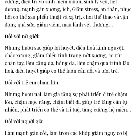
cường, điều trị vô sinh hiếm muộn, sinh lý yếu, liệt
dương, mạnh gân xương, ích, Giảm stress, an thần, phục
hồi cơ thể sau phẩu thuật và xạ trị, chơi thể thao và vận
động quá sức, giảm viêm, mau lành vết thương…
Đối với nữ giới:
Nhung hươu sao giúp lợi huyết, điều hoà kinh nguyệt,
chắc xương, giảm thiểu tình trạng nứt xương, co rút
chân tay, làm căng da, hồng da, làm chậm quá trình lão
hoá, điều huyết giúp cơ thể luôn cân đối và tươi trẻ.
Đối với trẻ em chậm lớn:
Nhung hươu nai làm gia tăng sự phát triển ở trẻ chậm
lớn, chậm mọc răng, chậm biết đi, giúp trẻ tăng cân tự
nhiên, phát triển cơ thể và trí tuệ, tăng cường hệ miễn…
Đối với người già:
Làm mạnh gân cốt, làm trơn các khớp giảm nguy cơ bị