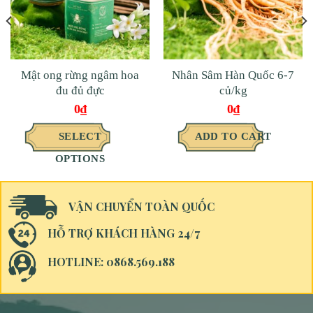
Mật ong rừng ngâm hoa
Nhân Sâm Hàn Quốc 6-7
đu đủ đực
củ/kg
0
₫
0
₫
SELECT
ADD TO CART
OPTIONS
VẬN CHUYỂN TOÀN QUỐC
HỖ TRỢ KHÁCH HÀNG 24/7
HOTLINE: 0868.569.188