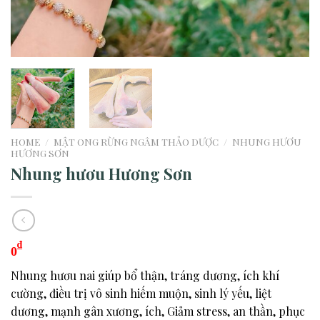
HOME
/
MẬT ONG RỪNG NGÂM THẢO DƯỢC
/
NHUNG HƯƠU
HƯƠNG SƠN
Nhung hươu Hương Sơn
₫
0
Nhung hươu nai giúp bổ thận, tráng dương, ích khí
cường, điều trị vô sinh hiếm muộn, sinh lý yếu, liệt
dương, mạnh gân xương, ích, Giảm stress, an thần, phục